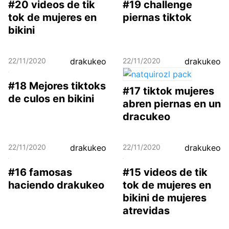
#20 videos de tik
#19 challenge
tok de mujeres en
piernas tiktok
bikini
22/11/2020
drakukeo
22/11/2020
drakukeo
#18 Mejores tiktoks
#17 tiktok mujeres
de culos en bikini
abren piernas en un
dracukeo
22/11/2020
drakukeo
22/11/2020
drakukeo
#16 famosas
#15 videos de tik
haciendo drakukeo
tok de mujeres en
bikini de mujeres
atrevidas