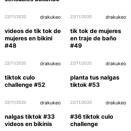
22/11/2020
drakukeo
22/11/2020
drakukeo
videos de tik tok de
tik tok de mujeres
mujeres en bikini
en traje de baño
#48
#49
22/11/2020
drakukeo
22/11/2020
drakukeo
tiktok culo
planta tus nalgas
challenge #52
tiktok #53
22/11/2020
drakukeo
22/11/2020
drakukeo
nalgas tiktok #33
#36 tiktok culo
videos en bikinis
challenge