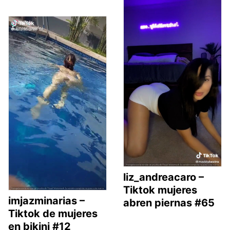
liz_andreacaro –
Tiktok mujeres
imjazminarias –
abren piernas #65
Tiktok de mujeres
en bikini #12