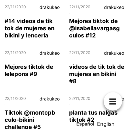
22/11/2020
drakukeo
22/11/2020
drakukeo
#14 videos de tik
Mejores tiktok de
tok de mujeres en
@isabellavargasg
bikini y lencería
culos #12
22/11/2020
drakukeo
22/11/2020
drakukeo
Mejores tiktok de
videos de tik tok de
lelepons #9
mujeres en bikini
#8
22/11/2020
drakukeo
22/11/2020
drakukeo
Tiktok @montcpb
planta tus nalgas
culo-bikini
tiktok #2
Español
English
challenge #5