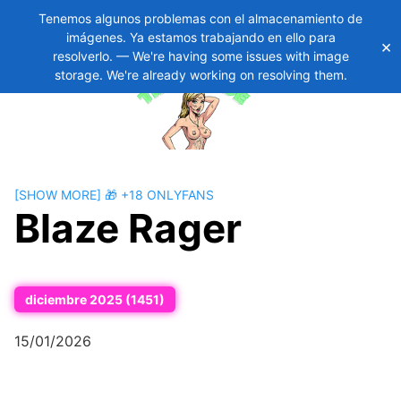
Tenemos algunos problemas con el almacenamiento de
imágenes. Ya estamos trabajando en ello para
×
Skip
11
resolverlo. — We're having some issues with image
to
storage. We're already working on resolving them.
content
[SHOW MORE] 🎁 +18 ONLYFANS
Blaze Rager
diciembre 2025 (1451)
15/01/2026