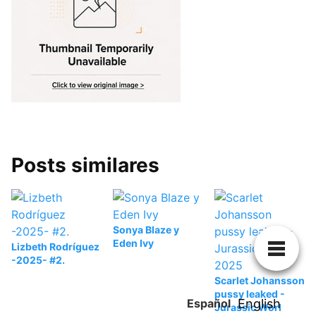
Posts similares
Sonya Blaze y
Eden Ivy
Lizbeth Rodríguez
-2025- #2.
Scarlet Johansson
pussy leaked -
Español
English
Jurassic Worl