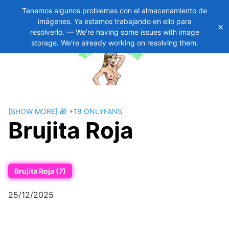
Tenemos algunos problemas con el almacenamiento de
imágenes. Ya estamos trabajando en ello para
×
Skip
11
resolverlo. — We're having some issues with image
to
storage. We're already working on resolving them.
content
[SHOW MORE] 🎁 +18 ONLYFANS
Brujita Roja
Brujita Roja (7)
25/12/2025