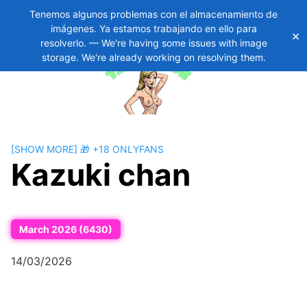
Tenemos algunos problemas con el almacenamiento de
imágenes. Ya estamos trabajando en ello para
×
Skip
11
resolverlo. — We're having some issues with image
to
storage. We're already working on resolving them.
content
[SHOW MORE] 🎁 +18 ONLYFANS
Kazuki chan
March 2026 (6430)
14/03/2026