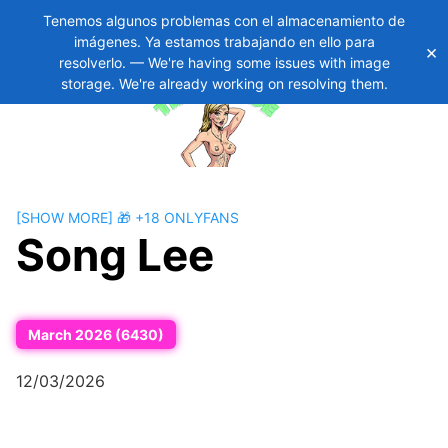
Tenemos algunos problemas con el almacenamiento de
imágenes. Ya estamos trabajando en ello para
×
Skip
11
resolverlo. — We're having some issues with image
to
storage. We're already working on resolving them.
content
[SHOW MORE] 🎁 +18 ONLYFANS
Song Lee
March 2026 (6430)
12/03/2026